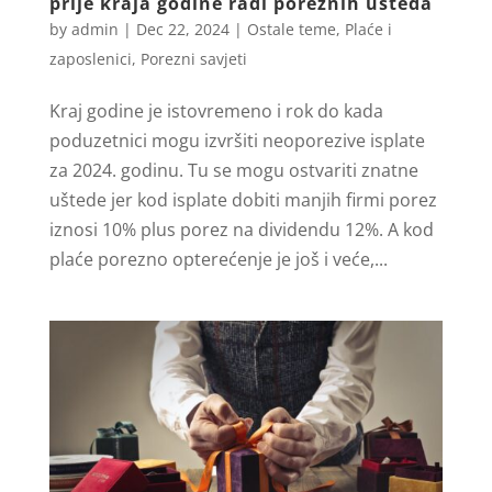
prije kraja godine radi poreznih ušteda
by
admin
|
Dec 22, 2024
|
Ostale teme
,
Plaće i
zaposlenici
,
Porezni savjeti
Kraj godine je istovremeno i rok do kada
poduzetnici mogu izvršiti neoporezive isplate
za 2024. godinu. Tu se mogu ostvariti znatne
uštede jer kod isplate dobiti manjih firmi porez
iznosi 10% plus porez na dividendu 12%. A kod
plaće porezno opterećenje je još i veće,...