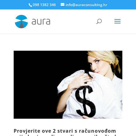
098 1382 346
info@auraconsulting.hr
Provjerite ove 2 stvari s računovođom